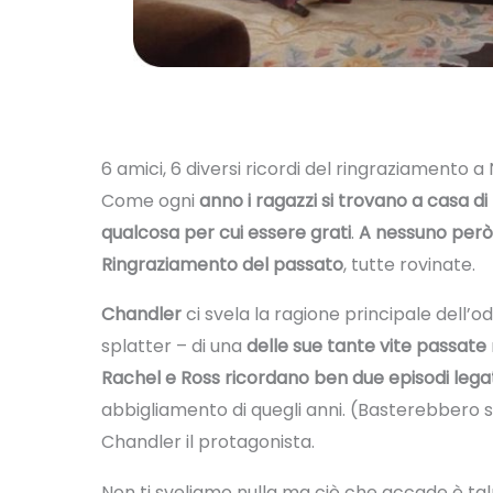
6 amici, 6 diversi ricordi del ringraziamento 
Come ogni
anno i ragazzi si trovano a casa d
qualcosa per cui essere grati
.
A nessuno però 
Ringraziamento del passato
, tutte rovinate.
Chandler
ci svela la ragione principale dell’od
splatter – di una
delle sue tante vite passate
Rachel e Ross ricordano ben due episodi legati
abbigliamento di quegli anni. (Basterebbero sol
Chandler il protagonista.
Non ti sveliamo nulla ma ciò che accade è ta