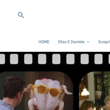
Vai
al
Cerca
contenuto
HOME
Elisa E Daniele
Scopr