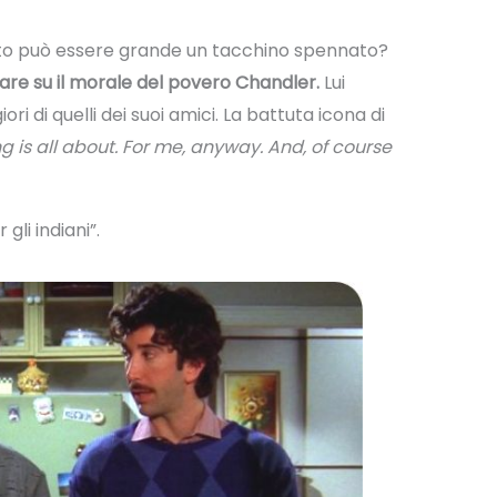
to può essere grande un tacchino spennato?
rare su il morale del povero Chandler.
Lui
 di quelli dei suoi amici. La battuta icona di
 is all about. For me, anyway. And, of course
gli indiani”.