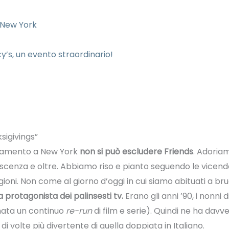
r New York
y’s, un evento straordinario!
sigivings”
aziamento a New York
non si può escludere Friends
. Adoria
scenza e oltre. Abbiamo riso e pianto seguendo le vicend
ioni. Non come al giorno d’oggi in cui siamo abituati a bruc
 protagonista dei palinsesti tv.
Erano gli anni ’90, i nonni 
rnata un continuo
re-run
di film e serie). Quindi ne ha dav
i di volte più divertente di quella doppiata in Italiano.