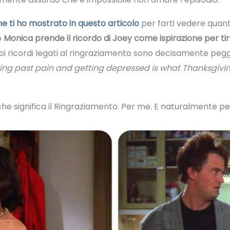
e ti ho mostrato in questo articolo
per farti vedere quan
o
Monica prende il ricordo di Joey come ispirazione per ti
 ricordi legati al ringraziamento sono decisamente peggiori
ving past pain and getting depressed is what Thanksgiving
che significa il Ringraziamento. Per me. E naturalmente per 