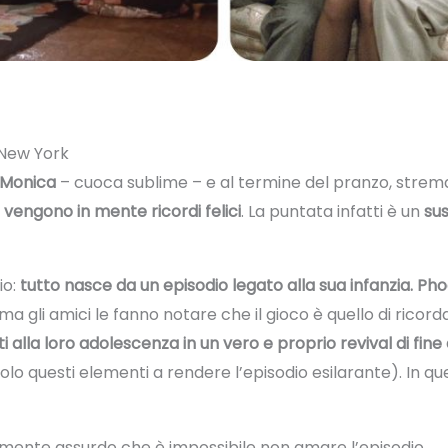
a New York
i Monica
– cuoca sublime – e al termine del pranzo, stremat
vengono in mente ricordi felici
. La puntata infatti è un
sus
io:
tutto nasce da un episodio legato alla sua infanzia. Ph
ma gli amici le fanno notare che il gioco è quello di ricord
 alla loro adolescenza in un vero e proprio revival di fine
o questi elementi a rendere l’episodio esilarante). In quest
lmente assurdo che è impossibile non amare l’episodio.