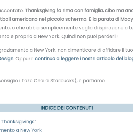
accontato.
Thanksgiving fa rima con famiglia, cibo ma anc
ootball americano nel piccolo schermo. E la parata di Macy’
mento, o che abbia semplicemente voglia di ispirazione a 
nto e proprio a New York. Quindi non puoi perderli!
graziamento a New York, non dimenticare di affidare il tuo i
Design.
Oppure
continua a leggere i nostri articolo del bl
onsiglio i Tazo Chai di Starbucks), e partiamo.
INDICE DEI CONTENUTI
l Thanksigivings”
ziamento a New York