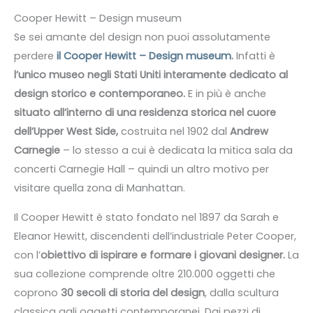
Cooper Hewitt – Design museum
Se sei amante del design non puoi assolutamente
perdere
il Cooper Hewitt – Design museum
.
Infatti è
l’unico museo negli Stati Uniti interamente dedicato al
design storico e contemporaneo.
E in più è anche
situato all’interno di una residenza storica nel cuore
dell’Upper West Side,
costruita nel 1902 dal
Andrew
Carnegie
– lo stesso a cui è dedicata la mitica sala da
concerti Carnegie Hall – quindi un altro motivo per
visitare quella zona di Manhattan.
Il Cooper Hewitt è stato fondato nel 1897 da Sarah e
Eleanor Hewitt, discendenti dell’industriale Peter Cooper,
con l’
obiettivo di ispirare e formare i giovani designer.
La
sua collezione comprende oltre 210.000 oggetti che
coprono
30 secoli di storia del design
, dalla scultura
classica agli oggetti contemporanei. Dai pezzi di