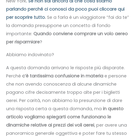
New York
.
Se non sai ancora di che cosa stiamo
parlando perché ci conosci da poco puoi cliccare qui
per scoprire tutto
.
Se a farla è un viaggiatore “fai da te”
la domanda presuppone un concetto di fondo
importante:
Quando conviene comprare un volo aereo
per risparmiare
?
Abbiamo indovinato?
A questa domanda arrivano le risposte più disparate.
Perché
c’è tantissima confusione in materia
e persone
che non avendo conoscenza di alcune dinamiche
pagano cifre decisamente troppo alte per i biglietti
aerei. Per carità, non abbiamo la presunzione di dare
una risposta certa a questa domanda, ma
in questo
articolo vogliamo spiegarti come funzionano le
dinamiche relative ai prezzi dei voli aerei
, per avere una
panoramica generale oggettiva e poter fare tu stesso