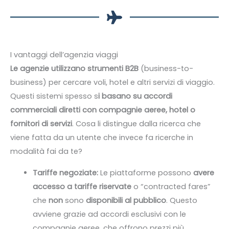
I vantaggi dell’agenzia viaggi
Le agenzie utilizzano strumenti B2B
(business-to-
business) per cercare voli, hotel e altri servizi di viaggio.
Questi sistemi spesso s
i basano su accordi
commerciali diretti con compagnie aeree, hotel o
fornitori di servizi
. Cosa li distingue dalla ricerca che
viene fatta da un utente che invece fa ricerche in
modalità fai da te?
Tariffe negoziate:
Le piattaforme possono
avere
accesso a
tariffe riservate
o “contracted fares”
che
non
sono
disponibili al pubblico
. Questo
avviene grazie ad accordi esclusivi con le
compagnie aeree, che offrono prezzi più