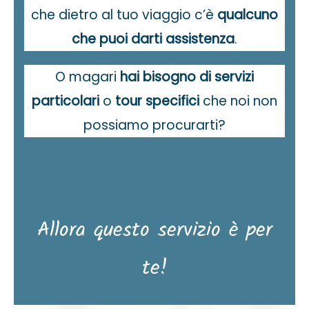
che dietro al tuo viaggio c’è
qualcuno
che puoi darti assistenza
.
O magari
hai bisogno di servizi
particolari
o
tour specifici
che noi non
possiamo procurarti?
Allora questo servizio è per
te!