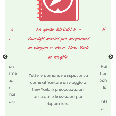
Francesca S.
o
Cliente – Una Mela al
giorno, itinerario su
l
misura
ente a
La guida BUSSOLA –
Il serv
rario
Consigli pratici per prepararsi
del 
.
al viaggio e vivere New York
con
al meglio.
e e
non
Hai già 
ffidi a me
hai dei 
Tutte le domande e risposte su
e al tuo
come è m
come affrontare un viaggio a
per te
la citt
New York,
le
preoccupazioni
 che hai
te
principali e
le soluzioni
per
se fossi
intensa
risparmiare
.
he ti
al tuo 
ttà.