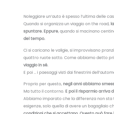
Noleggiare un’auto è spesso l’ultima delle ca
Quando si organizza un viaggio on the road,
l
spuntare. Eppure
, quando si macinano centinai
del tempo.
Ci si caricano le valigie, si improvvisano pran
quattro ruote sotto. Come abbiamo detto pr
viaggio in sé.
E poi … i paesaggi visti dai finestrini dell’au
Proprio per questo,
negli anni abbiamo smesso
Ma tutto il contorno.
E poi il risparmio arriva 
Abbiamo imparato che la differenza non sta 
esigenze, solo quella di avere un bagagliaio c
condizioni che si accettano. Questo può fare l