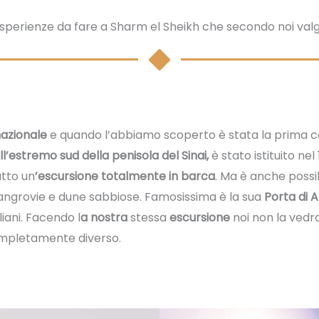
 esperienze da fare a Sharm el Sheikh che secondo noi va
azionale
e quando l’abbiamo scoperto è stata la prima c
ll’estremo sud della penisola del Sinai,
è stato istituito ne
atto un
’escursione totalmente in barca
. Ma è anche possib
grovie e dune sabbiose. Famosissima è la sua
Porta di A
liani. Facendo l
a nostra
stessa
escursione
noi non la ved
ompletamente diverso.