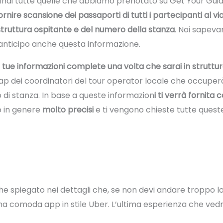
uindi tutte quelle che abbiamo prenotato su Get Your Guid
ornire scansione dei passaporti di tutti i partecipanti al vi
 struttura ospitante e del numero della stanza
. Noi sapev
 anticipo anche questa informazione.
e tue informazioni complete una volta che sarai in struttu
p dei coordinatori del tour operator locale che occuperà d
di stanza. In base a queste informazion
i ti verrà fornita 
 in genere
molto precisi
e ti vengono chieste tutte queste
e spiegato nei dettagli che, se non devi andare troppo l
i una comoda app in stile Uber. L’ultima esperienza che vedra