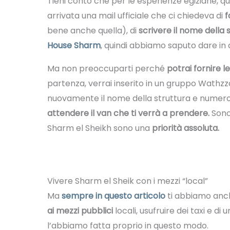
Tieni conto che per le esperienze egiziane, q
arrivata una mail ufficiale che ci chiedeva di
f
bene anche quella), di
scrivere il nome della
House Sharm
, quindi abbiamo saputo dare in
Ma non preoccuparti perché
potrai fornire l
partenza, verrai inserito in un gruppo Wathzza
nuovamente il nome della struttura e numero 
attendere il van che ti verrà a prendere.
Sono
Sharm el Sheikh sono una
priorità assoluta.
Vivere Sharm el Sheik con i mezzi “local”
Ma
sempre in questo articolo
ti abbiamo anch
ai mezzi pubblici
locali, usufruire dei taxi e d
l’abbiamo fatta proprio in questo modo.