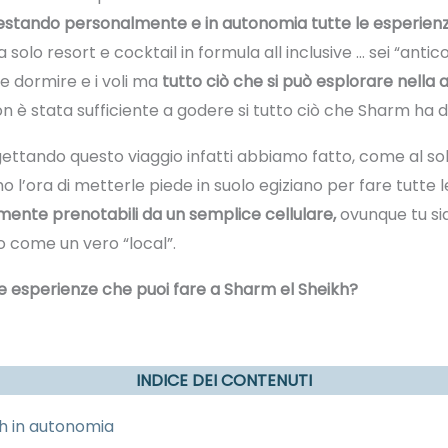
estando personalmente e in autonomia tutte le esperienz
olo resort e cocktail in formula all inclusive … sei “antic
e dormire e i voli ma
tutto ciò che si può esplorare nella 
 è stata sufficiente a godere si tutto ciò che Sharm ha da
ttando questo viaggio infatti abbiamo fatto, come al so
l’ora di metterle piede in suolo egiziano per fare tutte l
ente prenotabili da un semplice cellulare,
ovunque tu sia.
 come un vero “local”.
le esperienze che puoi fare a Sharm el Sheikh?
INDICE DEI CONTENUTI
kh in autonomia