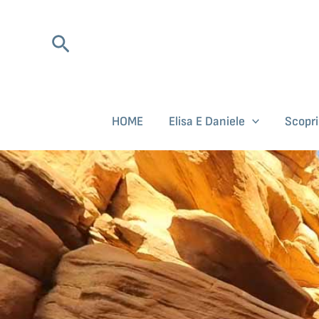
Vai
al
Cerca
contenuto
HOME
Elisa E Daniele
Scopr