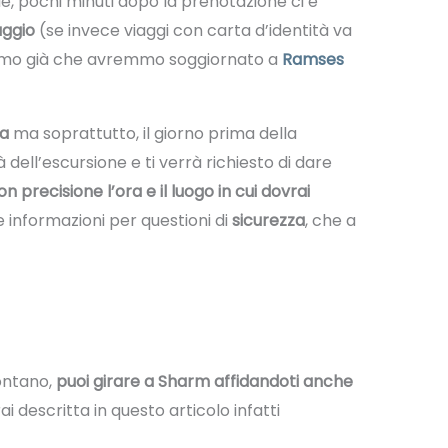
e, pochi minuti dopo la prenotazione ci è
aggio
(se invece viaggi con carta d’identità va
amo già che avremmo soggiornato a
Ramses
ra
ma soprattutto, il giorno prima della
ell’escursione e ti verrà richiesto di dare
con precisione l’ora e il luogo in cui dovrai
 informazioni per questioni di
sicurezza
, che a
ontano,
puoi girare a Sharm affidandoti anche
i descritta in questo articolo infatti