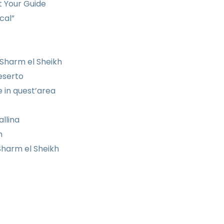
t Your Guide
cal”
i Sharm el Sheikh
eserto
e in quest’area
allina
n
i Sharm el Sheikh