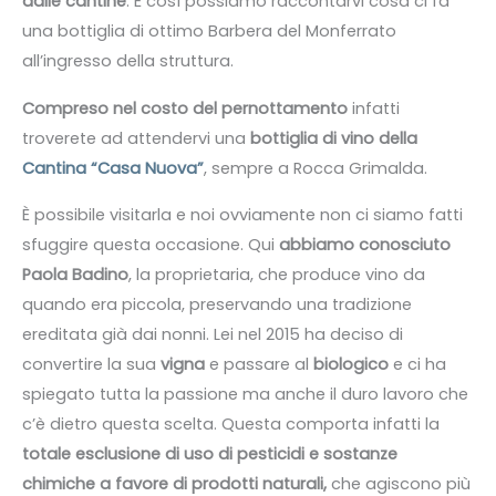
dalle cantine
. E così possiamo raccontarvi cosa ci fa
una bottiglia di ottimo Barbera del Monferrato
all’ingresso della struttura.
Compreso nel costo del pernottamento
infatti
troverete ad attendervi una
bottiglia di vino della
Cantina “Casa Nuova”
, sempre a Rocca Grimalda.
È possibile visitarla e noi ovviamente non ci siamo fatti
sfuggire questa occasione. Qui
abbiamo conosciuto
Paola Badino
, la proprietaria, che produce vino da
quando era piccola, preservando una tradizione
ereditata già dai nonni. Lei nel 2015 ha deciso di
convertire la sua
vigna
e passare al
biologico
e ci ha
spiegato tutta la passione ma anche il duro lavoro che
c’è dietro questa scelta. Questa comporta infatti la
totale esclusione di uso di pesticidi e sostanze
chimiche a favore di prodotti naturali,
che agiscono più