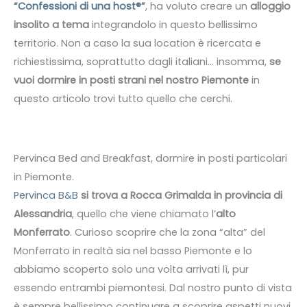
“Confessioni di una host®”
, ha voluto creare un
alloggio
insolito a tema
integrandolo in questo bellissimo
territorio. Non a caso la sua location è ricercata e
richiestissima, soprattutto dagli italiani… insomma,
se
vuoi dormire in posti strani nel nostro Piemonte
in
questo articolo trovi tutto quello che cerchi.
Pervinca Bed and Breakfast, dormire in posti particolari
in Piemonte.
Pervinca B&B
si trova a Rocca Grimalda in provincia di
Alessandria
, quello che viene chiamato l’
alto
Monferrato
. Curioso scoprire che la zona “alta” del
Monferrato in realtà sia nel basso Piemonte e lo
abbiamo scoperto solo una volta arrivati lì, pur
essendo entrambi piemontesi. Dal nostro punto di vista
è sempre bellissimo continuare a scoprire aspetti nuovi