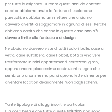
per tutte le esigenze. Durante questi anni da content
creator abbiamo avuto la fortuna di esplorarne
parecchi, e dobbiamo ammettere che ci siamo
davvero divertiti a soggiornare in ognuno di essi. Perché
abbiamo capito che anche in questo caso
non c’è
davvero limite alla fantasia e al design.
Ne abbiamo davvero viste di tutti i colori: bolle, case di
vetro, case sull’albero, case Hobbit, botti di vino vere
trasformate in mini appartamenti, carrozzoni gitani,
oppure ancora piccolissime costruzioni in legno che
sembrano anonime ma poi si aprono letteralmente per
diventare location decisamente fuori dagli schemi.
Tante tipologie di alloggi insoliti e particolari
E la cosa bella è che tutte queste
soluzioni
non sono